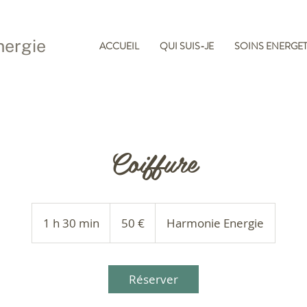
nergie
ACCUEIL
QUI SUIS-JE
SOINS ENERGE
Coiffure
50
euros
1 h 30 min
1
50 €
Harmonie Energie
3
0
m
Réserver
i